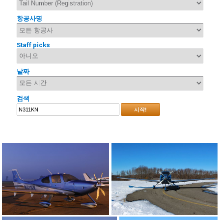
항공사명
Staff picks
날짜
검색
시작!