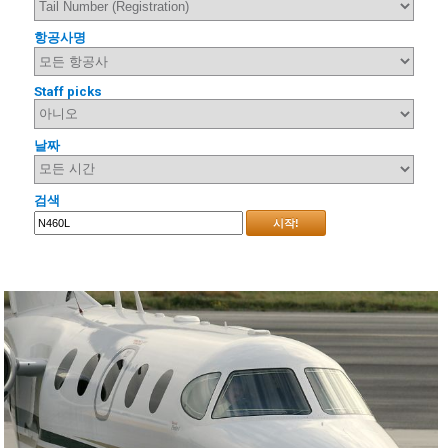
항공사명
Staff picks
날짜
검색
시작!