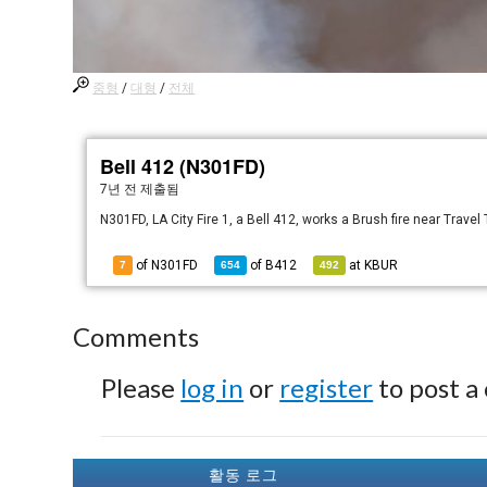
중형
/
대형
/
전체
Bell 412 (N301FD)
7년 전
제출됨
N301FD, LA City Fire 1, a Bell 412, works a Brush fire near Travel
of N301FD
of
B412
at
KBUR
7
654
492
Comments
Please
log in
or
register
to post a
활동 로그