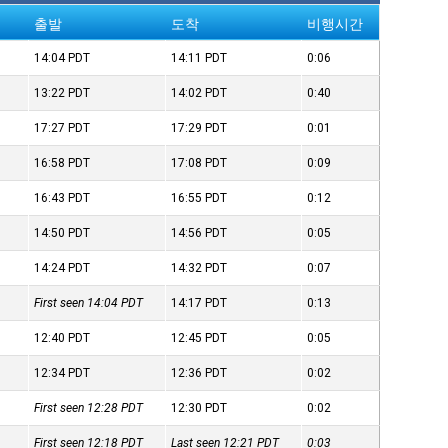
출발
도착
비행시간
14:04
PDT
14:11
PDT
0:06
13:22
PDT
14:02
PDT
0:40
17:27
PDT
17:29
PDT
0:01
16:58
PDT
17:08
PDT
0:09
16:43
PDT
16:55
PDT
0:12
14:50
PDT
14:56
PDT
0:05
14:24
PDT
14:32
PDT
0:07
First seen 14:04
PDT
14:17
PDT
0:13
12:40
PDT
12:45
PDT
0:05
12:34
PDT
12:36
PDT
0:02
First seen 12:28
PDT
12:30
PDT
0:02
First seen 12:18
PDT
Last seen 12:21
PDT
0:03