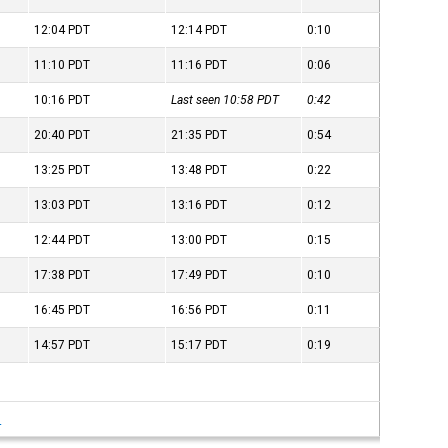
12:04
PDT
12:14
PDT
0:10
11:10
PDT
11:16
PDT
0:06
10:16
PDT
Last seen 10:58
PDT
0:42
20:40
PDT
21:35
PDT
0:54
13:25
PDT
13:48
PDT
0:22
13:03
PDT
13:16
PDT
0:12
12:44
PDT
13:00
PDT
0:15
17:38
PDT
17:49
PDT
0:10
16:45
PDT
16:56
PDT
0:11
14:57
PDT
15:17
PDT
0:19
여