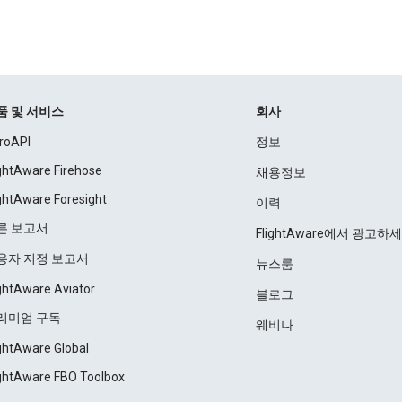
품 및 서비스
회사
roAPI
정보
ightAware Firehose
채용정보
ightAware Foresight
이력
른 보고서
FlightAware에서 광고하
용자 지정 보고서
뉴스룸
ightAware Aviator
블로그
리미엄 구독
웨비나
ightAware Global
ightAware FBO Toolbox