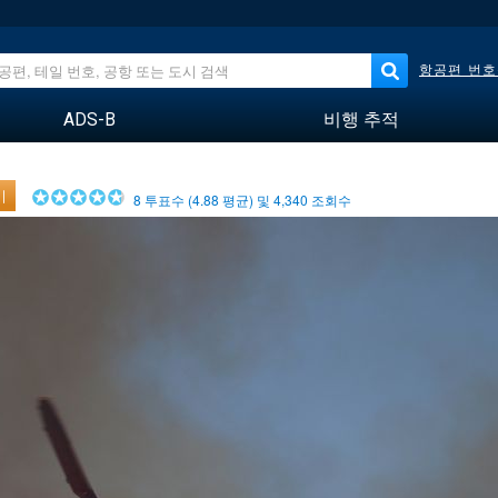
항공편 번호
ADS-B
비행 추적
기
8
투표수 (
4.88
평균) 및
4,340
조회수