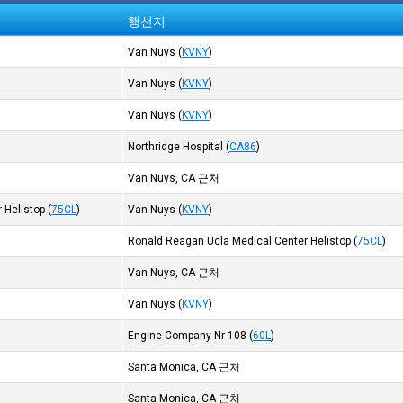
행선지
Van Nuys
(
KVNY
)
Van Nuys
(
KVNY
)
Van Nuys
(
KVNY
)
Northridge Hospital
(
CA86
)
Van Nuys, CA 근처
 Helistop
(
75CL
)
Van Nuys
(
KVNY
)
Ronald Reagan Ucla Medical Center Helistop
(
75CL
)
Van Nuys, CA 근처
Van Nuys
(
KVNY
)
Engine Company Nr 108
(
60L
)
Santa Monica, CA 근처
Santa Monica, CA 근처