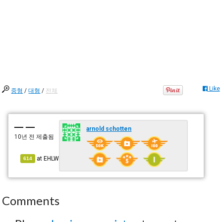
Like
중형
/
대형
/
전체
— —
arnold schotten
10년 전
제출됨
at
EHLW
614
Comments