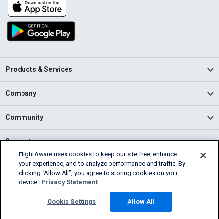
Products & Services
Company
Community
Support
FlightAware uses cookies to keep our site free, enhance
your experience, and to analyze performance and traffic. By
English (USA)
clicking “Allow All”, you agree to storing cookies on your
2026 FlightAware
device.
Privacy Statement
Terms of Use
Privacy
Cookie Settings
Cookie Settings
Allow All