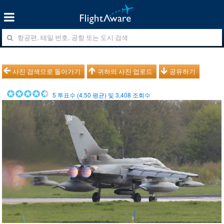
사진 검색으로 돌아가기
귀하의 사진 업로드
공유하기
5
투표수 (
4.50
평균) 및
3,408
조회수