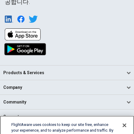
공합니다.
Products & Services
Company
Community
Support
FlightAware uses cookies to keep our site free, enhance
your experience, and to analyze performance and traffic. By
English (USA)