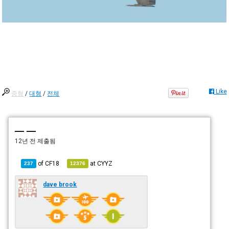
Like
중형
/
대형
/
전체
— —
12년 전
제출됨
of
CF18
at
CYYZ
237
12376
dave brook