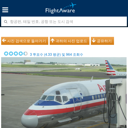
사진 검색으로 돌아가기
귀하의 사진 업로드
공유하기
3
투표수 (
4.33
평균) 및
964
조회수