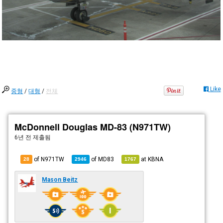
Like
중형
/
대형
/
전체
McDonnell Douglas MD-83 (N971TW)
6년 전
제출됨
of N971TW
of
MD83
at
KBNA
28
2946
1767
Mason Beitz