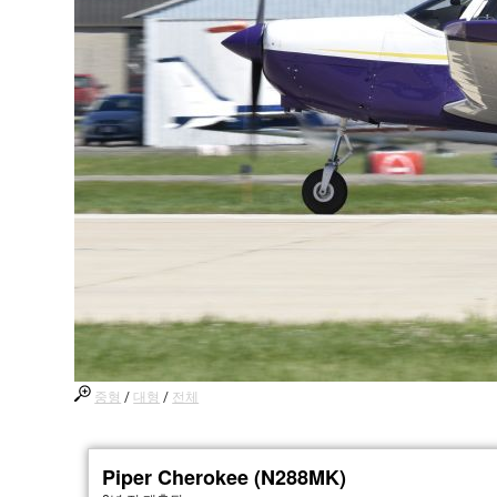
중형
/
대형
/
전체
Piper Cherokee (N288MK)