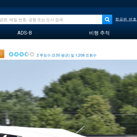
항공편 번호
ADS-B
비행 추적
기
2
투표수 (
3.50
평균) 및
1,208
조회수