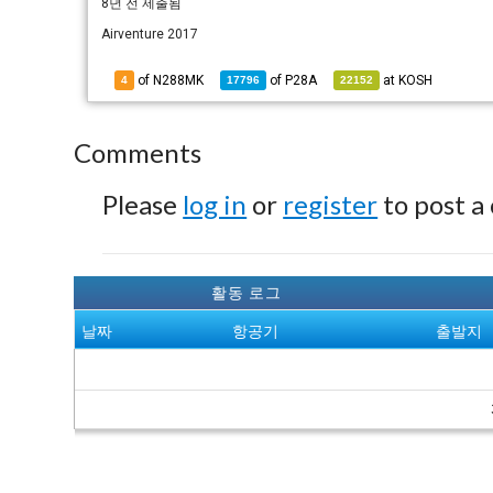
8년 전
제출됨
Airventure 2017
of N288MK
of
P28A
at
KOSH
4
17796
22152
Comments
Please
log in
or
register
to post a
활동 로그
날짜
항공기
출발지