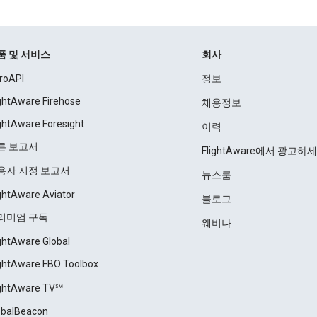
품 및 서비스
회사
roAPI
정보
ightAware Firehose
채용정보
ightAware Foresight
이력
른 보고서
FlightAware에서 광고하
용자 지정 보고서
뉴스룸
ightAware Aviator
블로그
리미엄 구독
웨비나
ightAware Global
ightAware FBO Toolbox
ightAware TV℠
obalBeacon