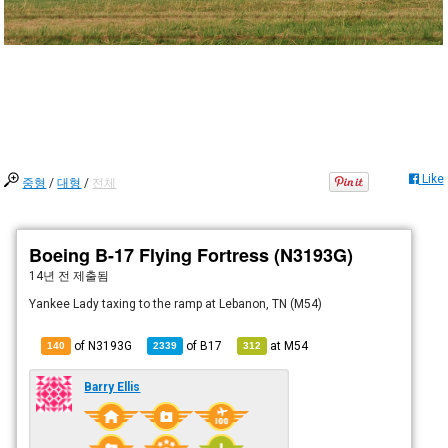
Like
중형
/
대형
/
전체
Boeing B-17 Flying Fortress (N3193G)
14년 전
제출됨
Yankee Lady taxing to the ramp at Lebanon, TN (M54)
of N3193G
of
B17
at
M54
140
2339
312
Barry Ellis