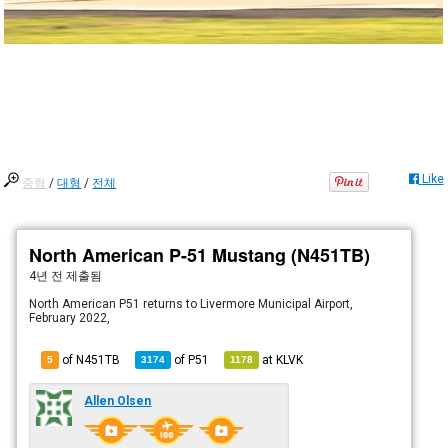
Like
중형
/
대형
/
전체
North American P-51 Mustang (N451TB)
4년 전
제출됨
North American P51 returns to Livermore Municipal Airport,
February 2022,
of N451TB
of
P51
at
KLVK
5
3174
1178
Allen Olsen