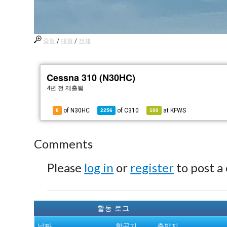
중형
/
대형
/
전체
Cessna 310 (N30HC)
4년 전
제출됨
of N30HC
of
C310
at
KFWS
8
2256
100
Comments
Please
log in
or
register
to post a
활동 로그
날짜
항공기
출발지