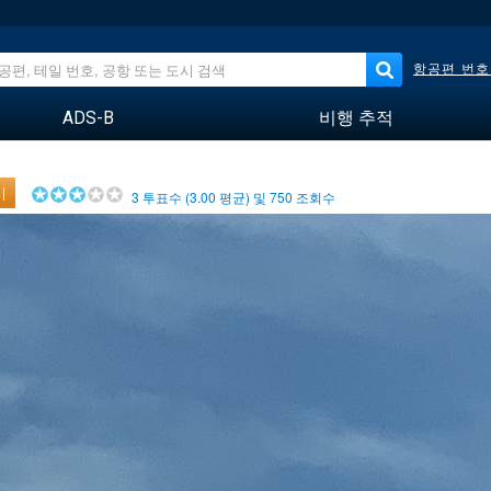
항공편 번호
ADS-B
비행 추적
기
3
투표수 (
3.00
평균) 및
750
조회수