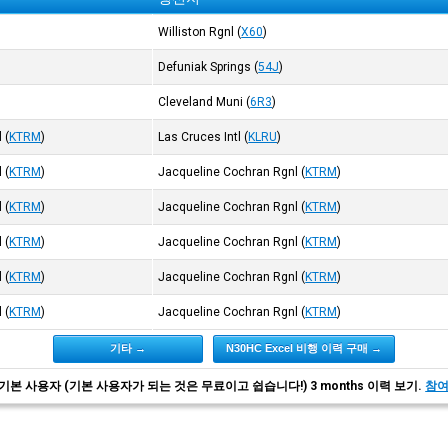
Williston Rgnl
(
X60
)
Defuniak Springs
(
54J
)
Cleveland Muni
(
6R3
)
l
(
KTRM
)
Las Cruces Intl
(
KLRU
)
l
(
KTRM
)
Jacqueline Cochran Rgnl
(
KTRM
)
l
(
KTRM
)
Jacqueline Cochran Rgnl
(
KTRM
)
l
(
KTRM
)
Jacqueline Cochran Rgnl
(
KTRM
)
l
(
KTRM
)
Jacqueline Cochran Rgnl
(
KTRM
)
l
(
KTRM
)
Jacqueline Cochran Rgnl
(
KTRM
)
기타 →
N30HC Excel 비행 이력 구매 →
기본 사용자 (기본 사용자가 되는 것은 무료이고 쉽습니다!) 3 months 이력 보기.
참