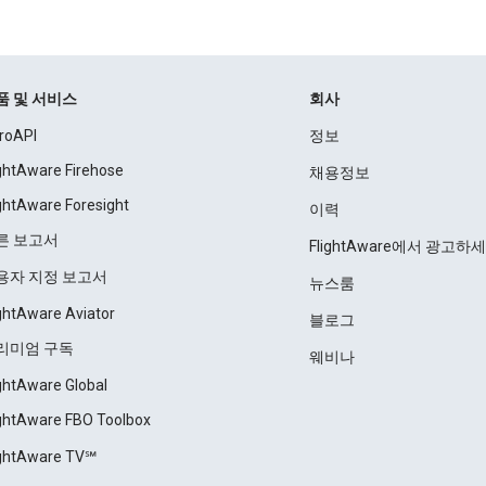
품 및 서비스
회사
roAPI
정보
ightAware Firehose
채용정보
ightAware Foresight
이력
른 보고서
FlightAware에서 광고하
용자 지정 보고서
뉴스룸
ightAware Aviator
블로그
리미엄 구독
웨비나
ightAware Global
ightAware FBO Toolbox
ightAware TV℠