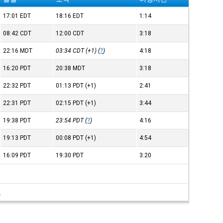
17:01
EDT
18:16
EDT
1:14
08:42
CDT
12:00
CDT
3:18
22:16
MDT
03:34
CDT
(+1) (
?
)
4:18
16:20
PDT
20:38
MDT
3:18
22:32
PDT
01:13
PDT
(+1)
2:41
22:31
PDT
02:15
PDT
(+1)
3:44
19:38
PDT
23:54
PDT
(
?
)
4:16
19:13
PDT
00:08
PDT
(+1)
4:54
16:09
PDT
19:30
PDT
3:20
여