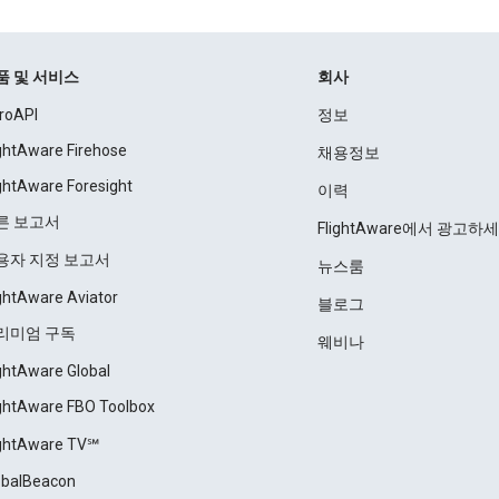
품 및 서비스
회사
roAPI
정보
ightAware Firehose
채용정보
ightAware Foresight
이력
른 보고서
FlightAware에서 광고하
용자 지정 보고서
뉴스룸
ightAware Aviator
블로그
리미엄 구독
웨비나
ightAware Global
ightAware FBO Toolbox
ightAware TV℠
obalBeacon