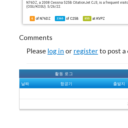
N76DZ, a 2008 Cessna 525B CitationJet CJ3, is a frequent visitor
(OSU/KOSU). 5/26/22.
of N76DZ
of
C25B
at
KVPZ
6
2360
855
Comments
Please
log in
or
register
to post a
활동 로그
날짜
항공기
출발지