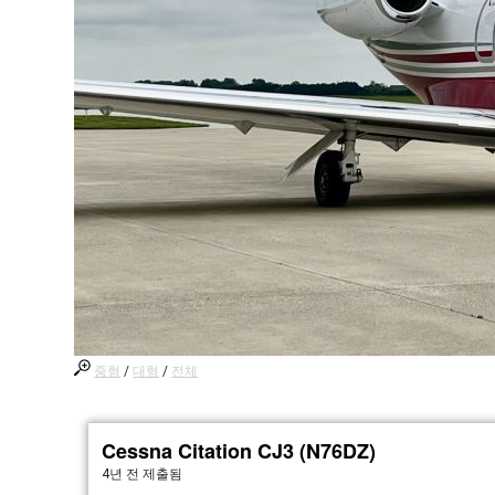
중형
/
대형
/
전체
Cessna Citation CJ3 (N76DZ)
4년 전
제출됨