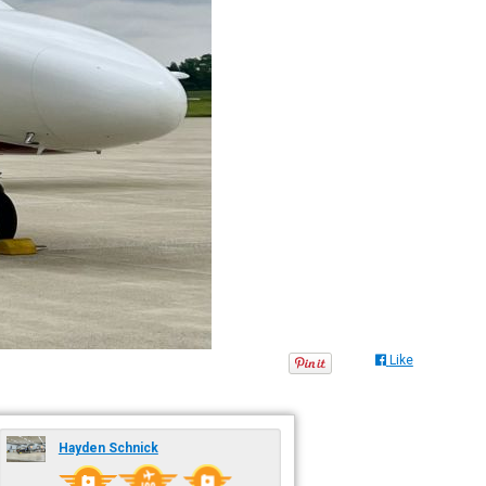
Like
Hayden Schnick