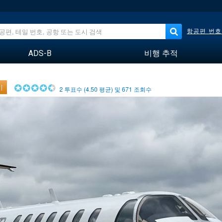
항공편 번호
ADS-B
비행 추적
기
2
투표수 (
4.50
평균) 및
671
조회수