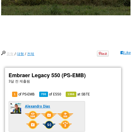
Like
중형
/
대형
/
전체
Embraer Legacy 550 (PS-EMB)
3달 전
제출됨
of PS-EMB
of
E550
at
SBTE
1
700
1366
Alexandro Dias