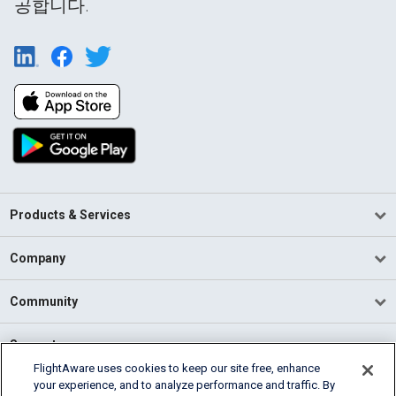
공합니다.
Products & Services
Company
Community
Support
FlightAware uses cookies to keep our site free, enhance
your experience, and to analyze performance and traffic. By
English (USA)