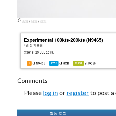
중형
/
대형
/
전체
Experimental 100kts-200kts (N9465)
8년 전
제출됨
OSH18. 25 JUL 2018.
of N9465
of
HXB
at
KOSH
1
1752
22152
Comments
Please
log in
or
register
to post a
활동 로그