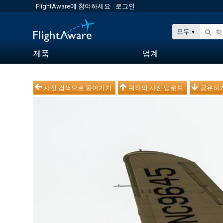
FlightAware에 참여하세요
로그인
모두
제품
업계
사진 검색으로 돌아가기
귀하의 사진 업로드
공유하