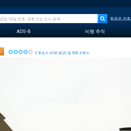
항공편 번호
ADS-B
비행 추적
기
2
투표수 (
4.00
평균) 및
528
조회수