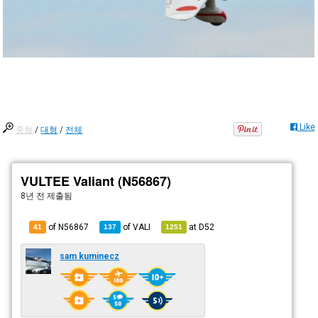
Like
중형
/
대형
/
전체
VULTEE Valiant (N56867)
8년 전
제출됨
of N56867
of
VALI
at
D52
41
137
1251
sam kuminecz