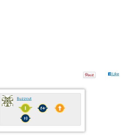
Like
Buzzcut