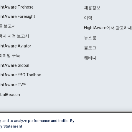
ightAware Firehose
채용정보
ightAware Foresight
이력
른 보고서
FlightAware에서 광고하
용자 지정 보고서
뉴스룸
ightAware Aviator
블로그
리미엄 구독
웨비나
ightAware Global
ightAware FBO Toolbox
ightAware TV℠
obalBeacon
, and to analyze performance and traffic. By
Cookie Settings
y Statement