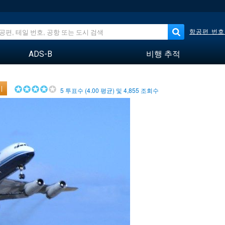
항공편 번호
ADS-B
비행 추적
기
5
투표수 (
4.00
평균) 및
4,855
조회수