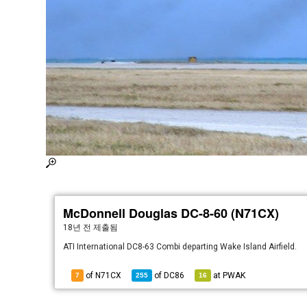
McDonnell Douglas DC-8-60 (N71CX)
18년 전
제출됨
ATI International DC8-63 Combi departing Wake Island Airfield.
of N71CX
of
DC86
at
PWAK
7
255
16