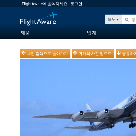
FlightAware에 참여하세요
로그인
모두
제품
업계
사진 검색으로 돌아가기
귀하의 사진 업로드
공유하