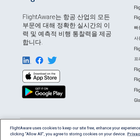
Fl
FlightAware는 항공 산업의 모든
Fl
부문에 대해 정확한 실시간의 이
빠
력 및 예측적 비행 통찰력을 제공
사
합니다.
Fl
프
Fl
Fl
Fl
Gl
English (USA)
FlightAware uses cookies to keep our site free, enhance your experience
2026 FlightAware
Terms of Use
Privacy
clicking “Allow All”, you agree to storing cookies on your device.
Privac