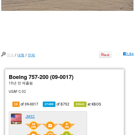
Like
중형
/
대형
/
전체
Boeing 757-200 (09-0017)
10년 전
제출됨
USAF C-32
of 09-0017
of
B752
at
KBOS
18
27488
23641
JM32