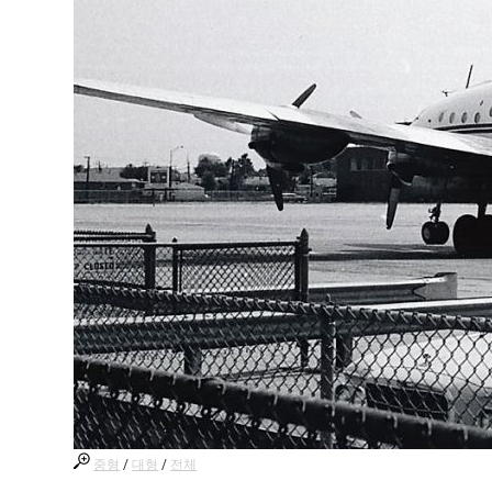
중형
/
대형
/
전체