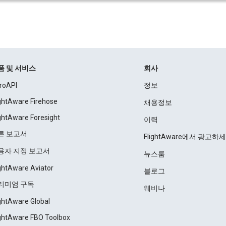
품 및 서비스
회사
roAPI
정보
ightAware Firehose
채용정보
ightAware Foresight
이력
른 보고서
FlightAware에서 광고하
용자 지정 보고서
뉴스룸
ightAware Aviator
블로그
리미엄 구독
웨비나
ightAware Global
ightAware FBO Toolbox