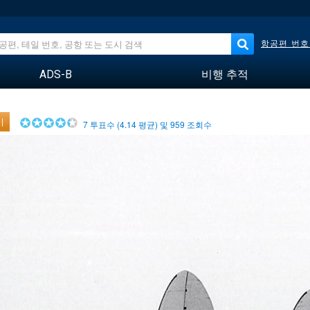
항공편 번호
ADS-B
비행 추적
기
7
투표수 (
4.14
평균) 및
959
조회수