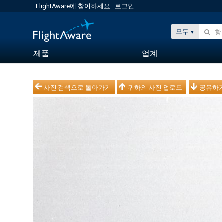
FlightAware에 참여하세요
로그인
모두
제품
업계
사진 검색으로 돌아가기
귀하의 사진 업로드
공유하