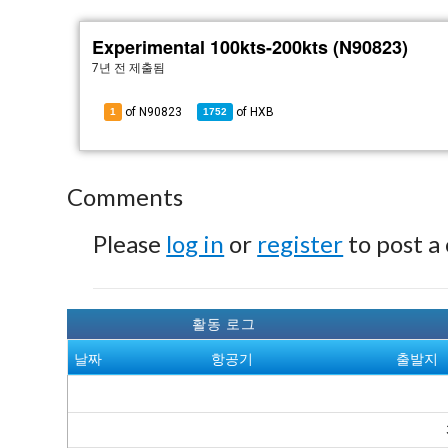
Experimental 100kts-200kts (N90823)
7년 전
제출됨
of N90823
of
HXB
1
1752
Comments
Please
log in
or
register
to post a
활동 로그
날짜
항공기
출발지