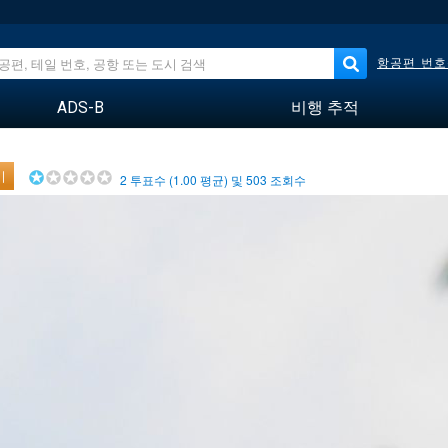
항공편 번호
ADS-B
비행 추적
기
2
투표수 (
1.00
평균) 및
503
조회수