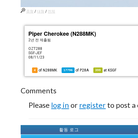
중형
/
대형
/
전체
Piper Cherokee (N288MK)
2년 전
제출됨
OZT288
SGF-JEF
08/11/23
of N288MK
of
P28A
at
KSGF
4
17796
399
Comments
Please
log in
or
register
to post a
활동 로그