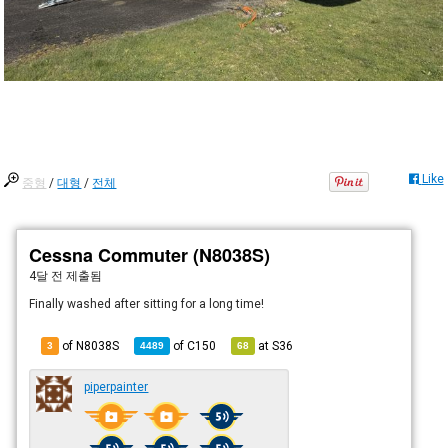
Like
중형
/
대형
/
전체
Cessna Commuter (N8038S)
4달 전
제출됨
Finally washed after sitting for a long time!
of N8038S
of
C150
at
S36
3
4489
68
piperpainter