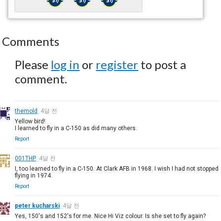
Comments
Please
log in
or
register
to post a
comment.
themold
4달 전
Yellow bird!
I learned to fly in a C-150 as did many others.
Report
001THP
4달 전
I, too learned to fly in a C-150. At Clark AFB in 1968. I wish I had not stopped
flying in 1974.
Report
peter kucharski
4달 전
Yes, 150's and 152's for me. Nice Hi Viz colour. Is she set to fly again?