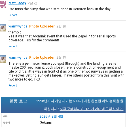
Matt Lacey
2달 전
I so miss the blimp that was stationed in Houston back in the day.
Report
warmwynds
Photo Uploader
2달 전
themold:
Yes it was that Aromink event that used the Zepellin for aerial sports
coverage. TKS for the comment!
Report
warmwynds
Photo Uploader
2달 전
There is a perimeter fence you spot (through) and the landing area is
maybe 200 feet from it. Look close there is construction equipment and
pile of dirt a little ways in front of it as one of the two runways is getting a
makeover. Setting sun gets larger. I have others posted from this visit with
two more to go. TKS!
Report
활동 로그
1998년까지 거슬러 가는 N1A에 대한 완전한 이력 검색을 원
하십니까?
지금 구매하세요. 1시간 이내에 구하십시오.
2026년 8월 4일
날짜
Unknown
항공기