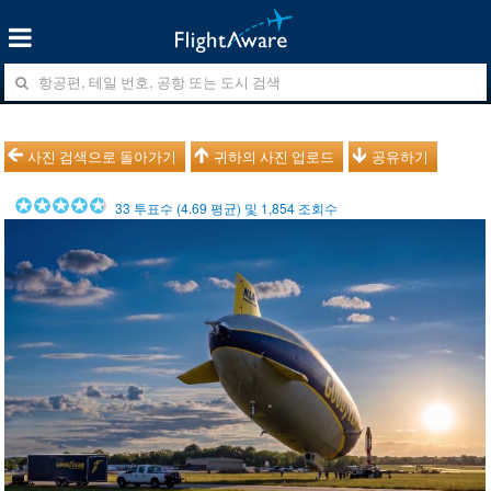
사진 검색으로 돌아가기
귀하의 사진 업로드
공유하기
33
투표수 (
4.69
평균) 및
1,854
조회수