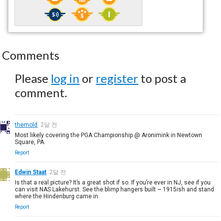
Comments
Please
log in
or
register
to post a
comment.
themold
2달 전
Most likely covering the PGA Championship @ Aronimink in Newtown
Square, PA.
Report
Edwin Staat
2달 전
Is that a real picture? It’s a great shot if so. If you’re ever in NJ, see if you
can visit NAS Lakehurst. See the blimp hangers built ~ 1915ish and stand
where the Hindenburg came in.
Report