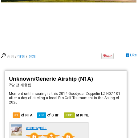
Like
중형
/
대형
/
전체
Unknown/Generic Airship (N1A)
2달 전
제출됨
Moment until mooring is this 2014 Goodyear Zeppelin LZ N07-101
after a day of circling a local Pro-Golf Tournament in the Spring of
2026.
of N1A
of
SHIP
at
KPNE
61
258
6131
warmwynds