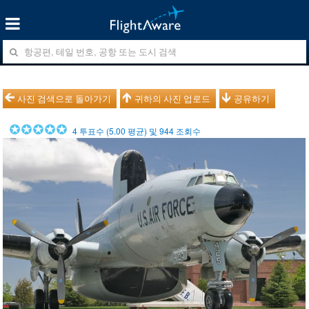
사진 검색으로 돌아가기
귀하의 사진 업로드
공유하기
4
투표수 (
5.00
평균) 및
944
조회수