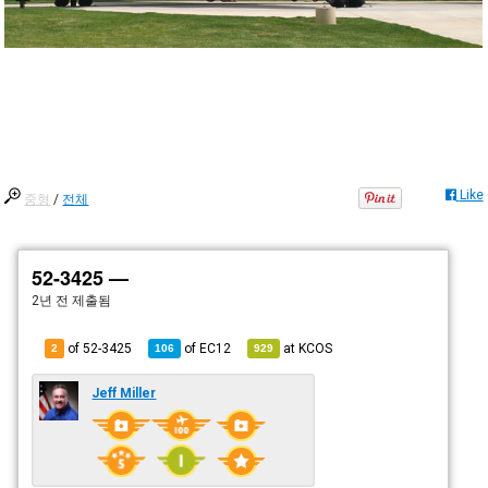
Like
중형
/
전체
52-3425 —
2년 전
제출됨
of 52-3425
of
EC12
at
KCOS
2
106
929
Jeff Miller