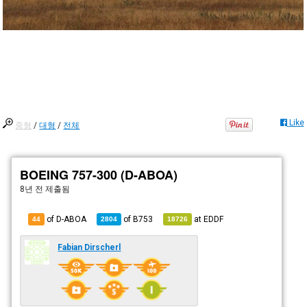
Like
중형
/
대형
/
전체
BOEING 757-300 (D-ABOA)
8년 전
제출됨
of D-ABOA
of
B753
at
EDDF
44
2804
18726
Fabian Dirscherl