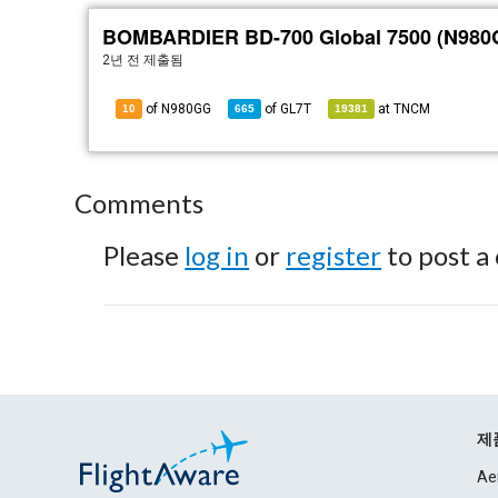
BOMBARDIER BD-700 Global 7500 (N980
2년 전
제출됨
of N980GG
of
GL7T
at
TNCM
10
665
19381
Comments
Please
log in
or
register
to post a
제
Ae