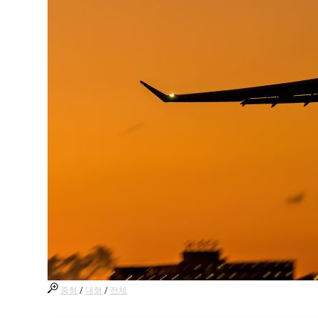
중형
/
대형
/
전체