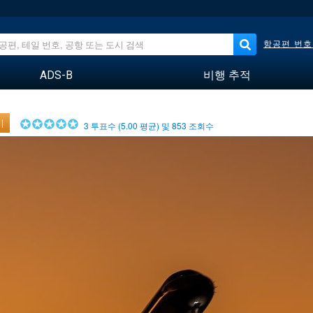
항공편 번호
ADS-B
비행 추적
기
3
투표수 (
5.00
평균) 및
853
조회수