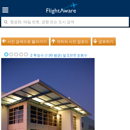
사진 검색으로 돌아가기
귀하의 사진 업로드
공유하기
2
투표수 (
1.00
평균) 및
2,015
조회수