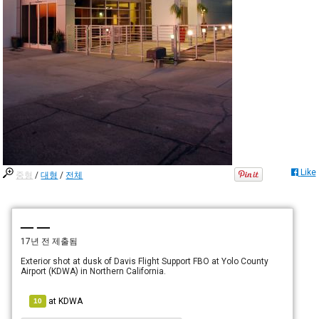
Like
중형
/
대형
/
전체
— —
17년 전
제출됨
Exterior shot at dusk of Davis Flight Support FBO at Yolo County
Airport (KDWA) in Northern California.
at
KDWA
10