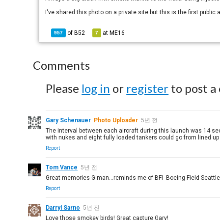
I've shared this photo on a private site but this is the first public
of
B52
at
ME16
957
7
Comments
Please
log in
or
register
to post a
Gary Schenauer
Photo Uploader
5년 전
The interval between each aircraft during this launch was 14 se
with nukes and eight fully loaded tankers could go from lined up a
Report
Tom Vance
5년 전
Great memories G-man...reminds me of BFI- Boeing Field Seattle 1
Report
Darryl Sarno
5년 전
Love those smokey birds! Great capture Gary!