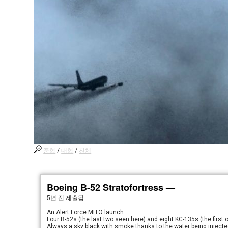
중형
/
대형
/
전체
Boeing B-52 Stratofortress —
5년 전
제출됨
An Alert Force MITO launch.
Four B-52s (the last two seen here) and eight KC-135s (the first o
Always a sky black with smoke thanks to the water being injected