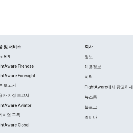
품 및 서비스
회사
roAPI
정보
ightAware Firehose
채용정보
ightAware Foresight
이력
른 보고서
FlightAware에서 광고하
용자 지정 보고서
뉴스룸
ightAware Aviator
블로그
리미엄 구독
웨비나
ightAware Global