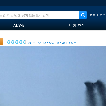
항공편 번호
ADS-B
비행 추적
기
20
투표수 (
4.55
평균) 및
4,361
조회수