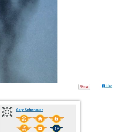
Like
Gary Schenauer