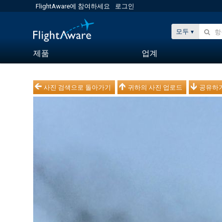
FlightAware에 참여하세요
로그인
모두
제품
업계
사진 검색으로 돌아가기
귀하의 사진 업로드
공유하