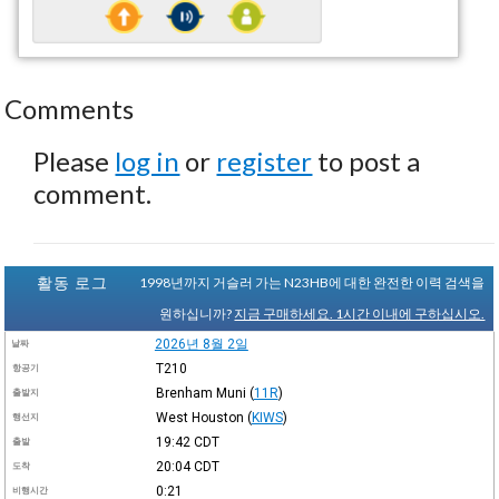
Comments
Please
log in
or
register
to post a
comment.
활동 로그
1998년까지 거슬러 가는 N23HB에 대한 완전한 이력 검색을
원하십니까?
지금 구매하세요. 1시간 이내에 구하십시오.
2026년 8월 2일
날짜
T210
항공기
Brenham Muni
(
11R
)
출발지
West Houston
(
KIWS
)
행선지
19:42
CDT
출발
20:04
CDT
도착
0:21
비행시간