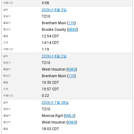
0:08
비행시간
2026년 8월 2일
날짜
T210
항공기
Brenham Muni
(
11R
)
출발지
Brooks County
(
KBKS
)
행선지
12:54
CDT
출발
14:14
CDT
도착
1:19
비행시간
2026년 8월 2일
날짜
T210
항공기
West Houston
(
KIWS
)
출발지
Brenham Muni
(
11R
)
행선지
10:35
CDT
출발
10:57
CDT
도착
0:22
비행시간
2026년 7월 28일
날짜
T210
항공기
Monroe Rgnl
(
KMLU
)
출발지
West Houston
(
KIWS
)
행선지
18:03
CDT
출발