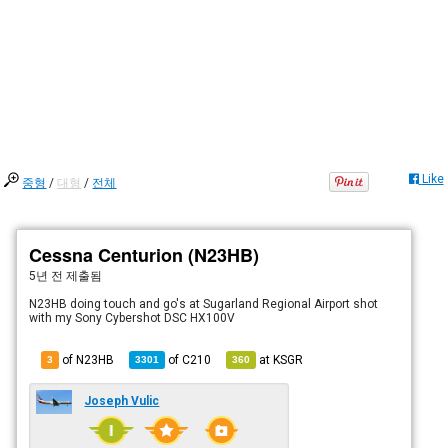
Like
중형
/
대형
/
전체
Cessna Centurion (N23HB)
5년 전
제출됨
N23HB doing touch and go's at Sugarland Regional Airport shot
with my Sony Cybershot DSC HX100V
of N23HB
of
C210
at
KSGR
3
3301
360
Joseph Vulic