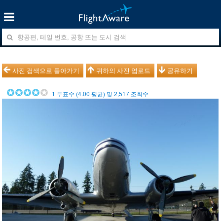
사진 검색으로 돌아가기
귀하의 사진 업로드
공유하기
1
투표수 (
4.00
평균) 및
2,517
조회수