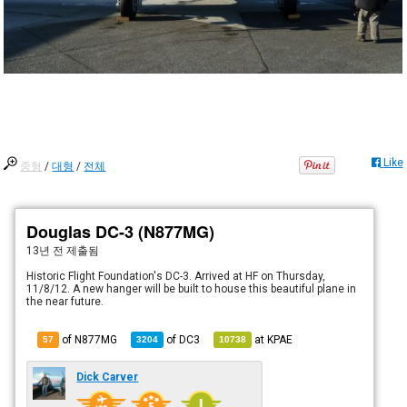
Like
중형
/
대형
/
전체
Douglas DC-3 (N877MG)
13년 전
제출됨
Historic Flight Foundation's DC-3. Arrived at HF on Thursday,
11/8/12. A new hanger will be built to house this beautiful plane in
the near future.
of N877MG
of
DC3
at
KPAE
57
3204
10738
Dick Carver