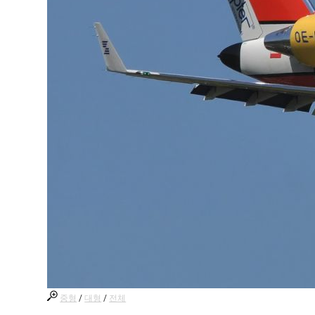
중형
/
대형
/
전체