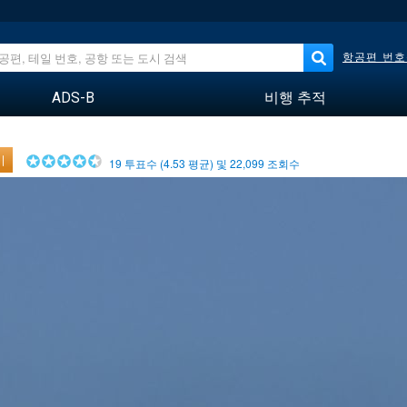
항공편 번호
ADS-B
비행 추적
기
19
투표수 (
4.53
평균) 및
22,099
조회수