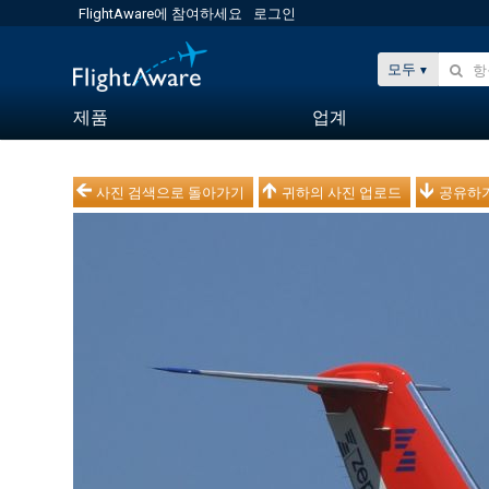
FlightAware에 참여하세요
로그인
모두
제품
업계
사진 검색으로 돌아가기
귀하의 사진 업로드
공유하