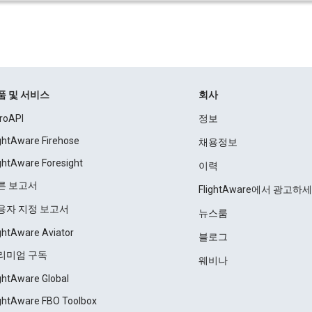
품 및 서비스
회사
roAPI
정보
ightAware Firehose
채용정보
ightAware Foresight
이력
른 보고서
FlightAware에서 광고하
용자 지정 보고서
뉴스룸
ightAware Aviator
블로그
리미엄 구독
웨비나
ightAware Global
ightAware FBO Toolbox