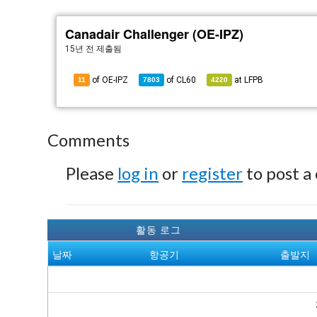
Canadair Challenger (OE-IPZ)
15년 전
제출됨
of OE-IPZ
of
CL60
at
LFPB
11
7803
4220
Comments
Please
log in
or
register
to post a
활동 로그
날짜
항공기
출발지