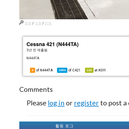
중형
/
대형
/
전체
Cessna 421 (N444TA)
3년 전
제출됨
N444TA
of N444TA
of
C421
at
KGYI
3
1884
143
Comments
Please
log in
or
register
to post a
활동 로그