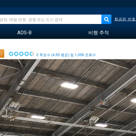
항공편 번호
ADS-B
비행 추적
기
2
투표수 (
4.50
평균) 및
1,056
조회수