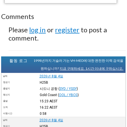
Comments
Please
log in
or
register
to post a
comment.
활동 로그
1998년까지 거슬러 가는 VH-MED에 대한 완전한 이력 검색을
원하십니까?
지금 구매하세요. 1시간 이내에 구하십시오.
2026년 8월 4일
날짜
H25B
항공기
시드니 공항
(
SYD / YSSY
)
출발지
Gold Coast
(
OOL / YBCG
)
행선지
15:23
AEST
출발
16:22
AEST
도착
0:58
비행시간
2026년 8월 4일
날짜
H25B
항공기