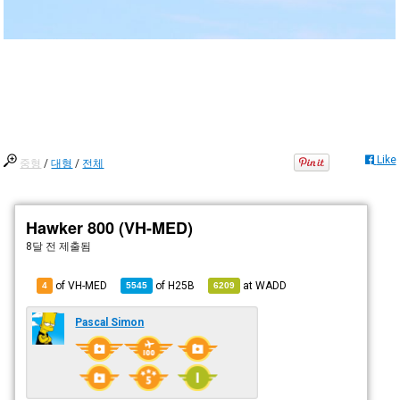
Like
중형
/
대형
/
전체
Hawker 800 (VH-MED)
8달 전
제출됨
of VH-MED
of
H25B
at
WADD
4
5545
6209
Pascal Simon