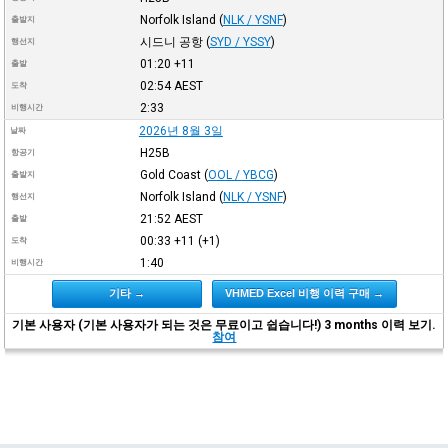
Norfolk Island
(
NLK / YSNF
)
출발지
시드니 공항
(
SYD / YSSY
)
행선지
01:20
+11
출발
02:54
AEST
도착
2:33
비행시간
2026년 8월 3일
날짜
H25B
항공기
Gold Coast
(
OOL / YBCG
)
출발지
Norfolk Island
(
NLK / YSNF
)
행선지
21:52
AEST
출발
00:33
+11
(+1)
도착
1:40
비행시간
기타 →
VHMED Excel 비행 이력 구매 →
기본 사용자 (기본 사용자가 되는 것은 무료이고 쉽습니다!) 3 months 이력 보기.
참여