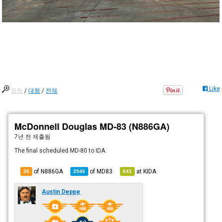
Like
중형
/
대형
/
전체
McDonnell Douglas MD-83 (N886GA)
7년 전
제출됨
The final scheduled MD-80 to IDA.
of N886GA
of
MD83
at
KIDA
36
2946
641
Austin Deppe