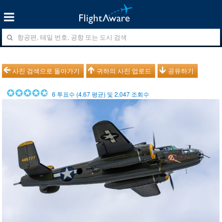
사진 검색으로 돌아가기
귀하의 사진 업로드
공유하기
6
투표수 (
4.67
평균) 및
2,047
조회수