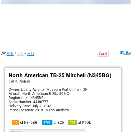
Like
중형
/
대형
/
전체
North American TB-25 Mitchell (N345BG)
6년 전
제출됨
Owner: Liberty Aviation Museum Port Clinton, OH
Aircraft: North American B-25J-30-NC
Registration: N345BG
Serial Number: 44-86777
Delivery Date: July 2, 1945
Photo Location: 2019 Toledo Airshow
of N345BG
of
B25
at
KTOL
45
1763
707