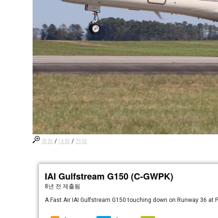
중형
/
대형
/
전체
IAI Gulfstream G150 (C-GWPK)
8년 전
제출됨
A Fast Air IAI Gulfstream G150 touching down on Runway 36 at Pry