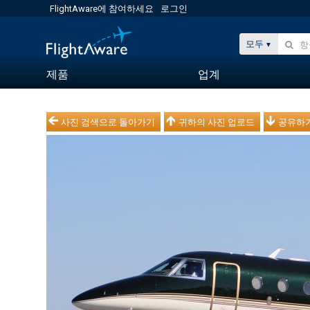
FlightAware에 참여하세요
로그인
모두
제품
업계
사진 검색으로 돌아가기
귀하의 사진 업로드
공유하