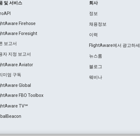
품 및 서비스
회사
roAPI
정보
ightAware Firehose
채용정보
ightAware Foresight
이력
른 보고서
FlightAware에서 광고하
용자 지정 보고서
뉴스룸
ightAware Aviator
블로그
리미엄 구독
웨비나
ightAware Global
ightAware FBO Toolbox
ightAware TV℠
obalBeacon