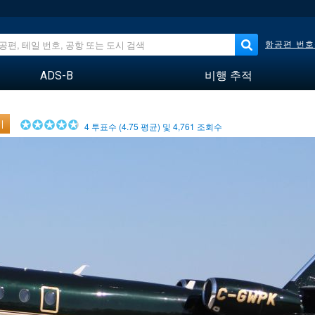
항공편 번호
ADS-B
비행 추적
기
4
투표수 (
4.75
평균) 및
4,761
조회수