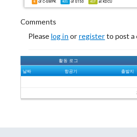
of C-GWPK
of
G150
at
KDCU
6
821
417
Comments
Please
log in
or
register
to post a
활동 로그
날짜
항공기
출발지