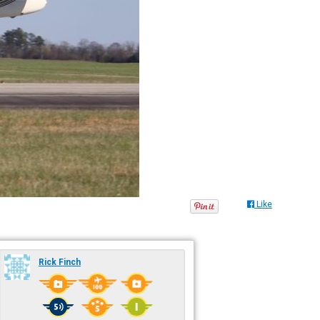
Like
Rick Finch