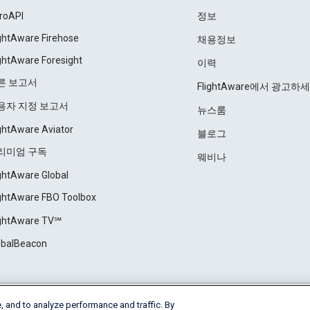
roAPI
정보
ightAware Firehose
채용정보
ightAware Foresight
이력
른 보고서
FlightAware에서 광고하
용자 지정 보고서
뉴스룸
ightAware Aviator
블로그
리미엄 구독
웨비나
ightAware Global
ightAware FBO Toolbox
ightAware TV℠
obalBeacon
, and to analyze performance and traffic. By
Cookie Settings