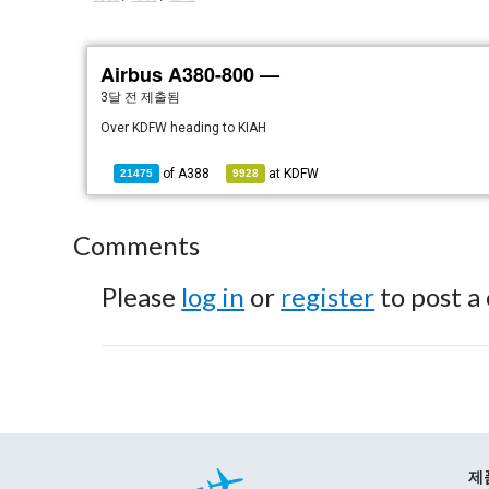
Airbus A380-800 —
3달 전
제출됨
Over KDFW heading to KIAH
of
A388
at
KDFW
21475
9928
Comments
Please
log in
or
register
to post a
제