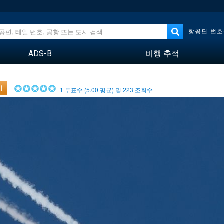
항공편 번호
ADS-B
비행 추적
기
1
투표수 (
5.00
평균) 및
223
조회수