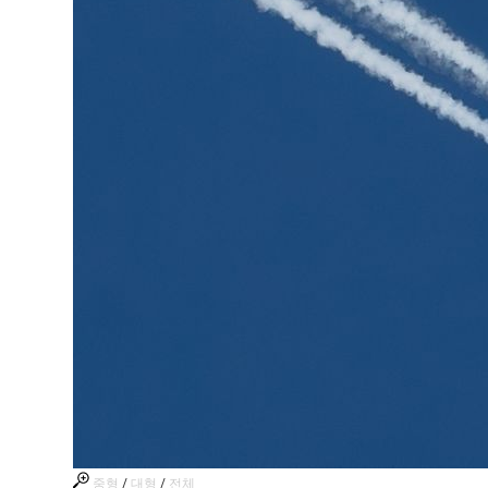
중형
/
대형
/
전체