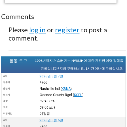
Comments
Please
log in
or
register
to post a
comment.
활동 로그
1998년까지 거슬러 가는 N98MH에 대한 완전한 이력 검색을
원하십니까?
지금 구매하세요. 1시간 이내에 구하십시오.
2026년 8월 7일
날짜
F900
항공기
Nashville Intl
(
KBNA
)
출발지
Oconee County Rgnl
(
KCEU
)
행선지
07:15
CDT
출발
09:06
EDT
도착
예정됨
비행시간
2026년 8월 6일
날짜
F900
항공기