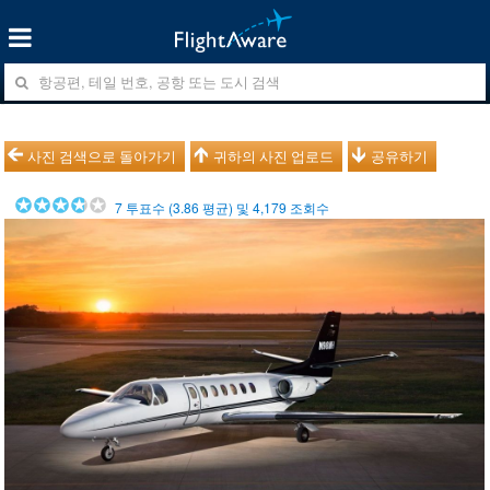
사진 검색으로 돌아가기
귀하의 사진 업로드
공유하기
7
투표수 (
3.86
평균) 및
4,179
조회수