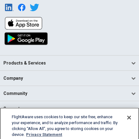
Products & Services
Company
Community
Support
FlightAware uses cookies to keep our site free, enhance
your experience, and to analyze performance and traffic. By
English (USA)
clicking “Allow All”, you agree to storing cookies on your
2026 FlightAware
device.
Privacy Statement