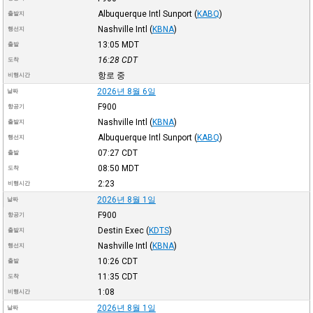
Albuquerque Intl Sunport
(
KABQ
)
출발지
Nashville Intl
(
KBNA
)
행선지
13:05
MDT
출발
16:28
CDT
도착
항로 중
비행시간
2026년 8월 6일
날짜
F900
항공기
Nashville Intl
(
KBNA
)
출발지
Albuquerque Intl Sunport
(
KABQ
)
행선지
07:27
CDT
출발
08:50
MDT
도착
2:23
비행시간
2026년 8월 1일
날짜
F900
항공기
Destin Exec
(
KDTS
)
출발지
Nashville Intl
(
KBNA
)
행선지
10:26
CDT
출발
11:35
CDT
도착
1:08
비행시간
2026년 8월 1일
날짜