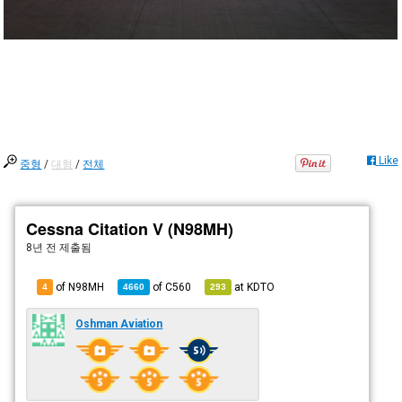
Like
중형
/
대형
/
전체
Cessna Citation V (N98MH)
8년 전
제출됨
of N98MH
of
C560
at
KDTO
4
4660
293
Oshman Aviation