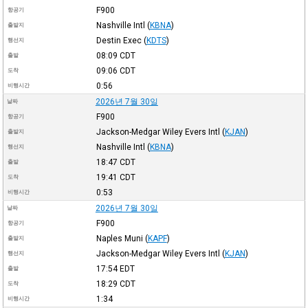
F900
항공기
Nashville Intl
(
KBNA
)
출발지
Destin Exec
(
KDTS
)
행선지
08:09
CDT
출발
09:06
CDT
도착
0:56
비행시간
2026년 7월 30일
날짜
F900
항공기
Jackson-Medgar Wiley Evers Intl
(
KJAN
)
출발지
Nashville Intl
(
KBNA
)
행선지
18:47
CDT
출발
19:41
CDT
도착
0:53
비행시간
2026년 7월 30일
날짜
F900
항공기
Naples Muni
(
KAPF
)
출발지
Jackson-Medgar Wiley Evers Intl
(
KJAN
)
행선지
17:54
EDT
출발
18:29
CDT
도착
1:34
비행시간