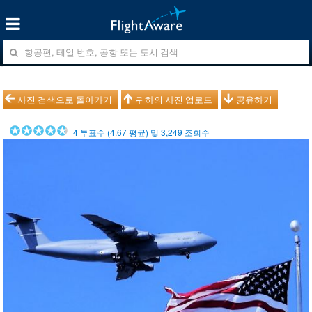
사진 검색으로 돌아가기
귀하의 사진 업로드
공유하기
4
투표수 (
4.67
평균) 및
3,249
조회수