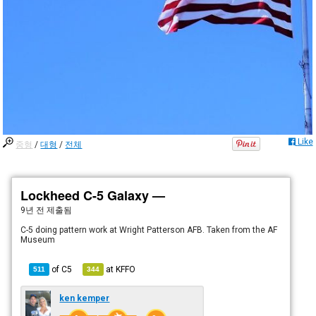
Like
중형
/
대형
/
전체
Lockheed C-5 Galaxy —
9년 전
제출됨
C-5 doing pattern work at Wright Patterson AFB. Taken from the AF
Museum
of
C5
at
KFFO
511
344
ken kemper