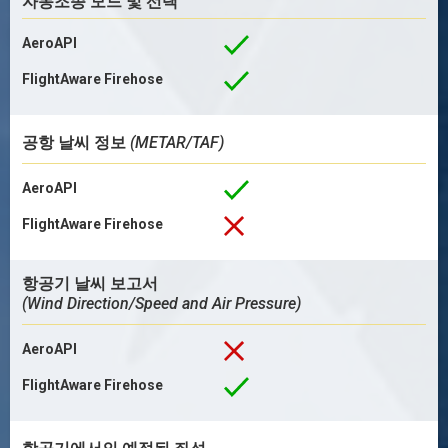
자동조종 모드 및 선택
AeroAPI
FlightAware Firehose
공항 날씨 정보
(METAR/TAF)
AeroAPI
FlightAware Firehose
항공기 날씨 보고서
(Wind Direction/Speed and Air Pressure)
AeroAPI
FlightAware Firehose