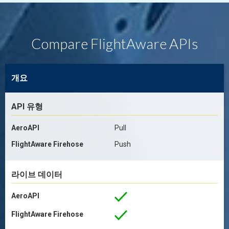
Compare FlightAware APIs
개요
API 유형
AeroAPI
Pull
FlightAware Firehose
Push
라이브 데이터
AeroAPI
FlightAware Firehose