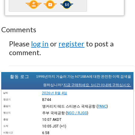
Comments
Please
log in
or
register
to post a
comment.
활동 로그
1998년까지 거슬러 가는 N718BA에 대한 완전한 이력 검색을
원하십니까?
지금 구매하세요. 1시간 이내에 구하십시오.
2026년 8월 4일
날짜
B744
항공기
앵커리지 테드 스티븐스 국제공항
(
PANC
)
출발지
주부 국제공항
(
NGO / RJGG
)
행선지
10:07
AKDT
출발
10:05
JST
(+1)
도착
6:58
비행시간