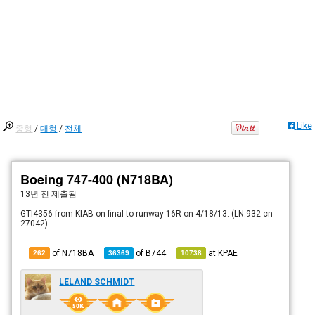
Like
중형
/
대형
/
전체
Boeing 747-400 (N718BA)
13년 전
제출됨
GTI4356 from KIAB on final to runway 16R on 4/18/13. (LN:932 cn
27042).
of N718BA
of
B744
at
KPAE
262
36369
10738
LELAND SCHMIDT