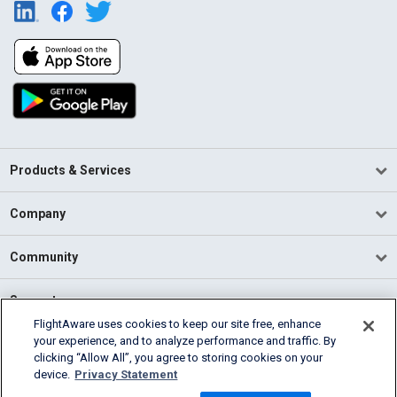
Products & Services
Company
Community
Support
FlightAware uses cookies to keep our site free, enhance
your experience, and to analyze performance and traffic. By
English (USA)
clicking “Allow All”, you agree to storing cookies on your
2026 FlightAware
device.
Privacy Statement
Terms of Use
Privacy
Cookie Settings