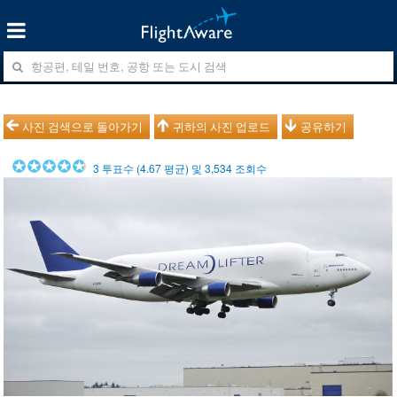
사진 검색으로 돌아가기
귀하의 사진 업로드
공유하기
3
투표수 (
4.67
평균) 및
3,534
조회수