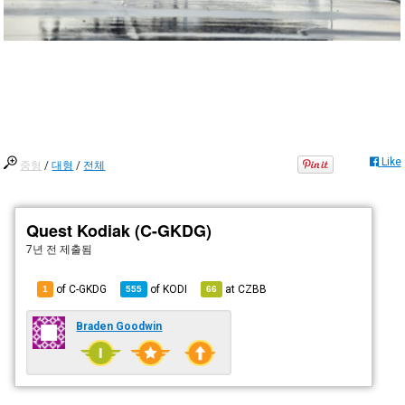
Like
중형
/
대형
/
전체
Quest Kodiak (C-GKDG)
7년 전
제출됨
of C-GKDG
of
KODI
at
CZBB
1
555
66
Braden Goodwin