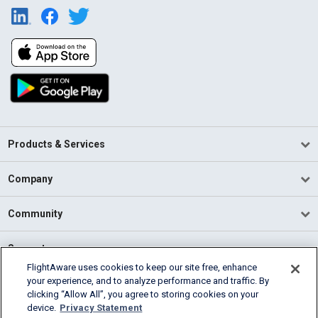
Products & Services
Company
Community
Support
FlightAware uses cookies to keep our site free, enhance
your experience, and to analyze performance and traffic. By
English (USA)
clicking “Allow All”, you agree to storing cookies on your
2026 FlightAware
device.
Privacy Statement