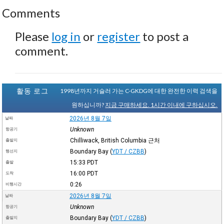
Comments
Please
log in
or
register
to post a
comment.
활동 로그
1998년까지 거슬러 가는 C-GKDG에 대한 완전한 이력 검색을
원하십니까?
지금 구매하세요. 1시간 이내에 구하십시오.
2026년 8월 7일
날짜
Unknown
항공기
Chilliwack, British Columbia 근처
출발지
Boundary Bay
(
YDT / CZBB
)
행선지
15:33
PDT
출발
16:00
PDT
도착
0:26
비행시간
2026년 8월 7일
날짜
Unknown
항공기
Boundary Bay
(
YDT / CZBB
)
출발지