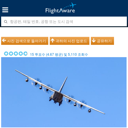
사진 검색으로 돌아가기
귀하의 사진 업로드
공유하기
15
투표수 (
4.67
평균) 및
5,110
조회수