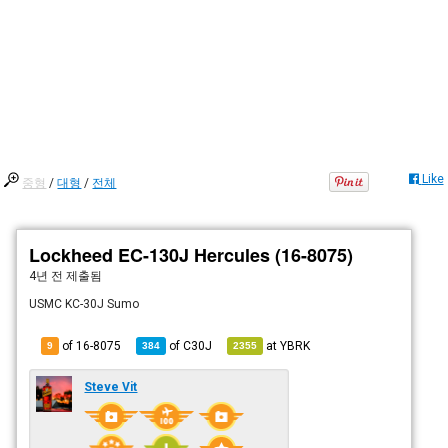
Like
중형
/
대형
/
전체
Lockheed EC-130J Hercules (16-8075)
4년 전
제출됨
USMC KC-30J Sumo
of 16-8075
of
C30J
at
YBRK
9
384
2355
Steve Vit