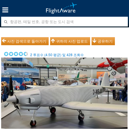
사진 검색으로 돌아가기
귀하의 사진 업로드
공유하기
2
투표수 (
4.50
평균) 및
428
조회수