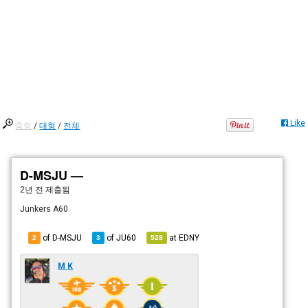
Like
중형
/
대형
/
전체
D-MSJU —
2년 전
제출됨
Junkers A60
of D-MSJU
of
JU60
at
EDNY
2
3
528
M K