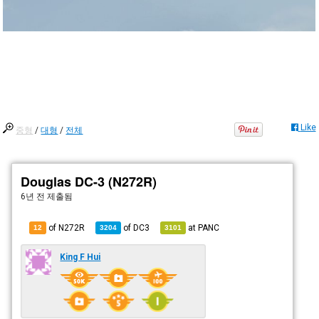
Like
중형
/
대형
/
전체
Douglas DC-3 (N272R)
6년 전
제출됨
of N272R
of
DC3
at
PANC
12
3204
3101
King F Hui