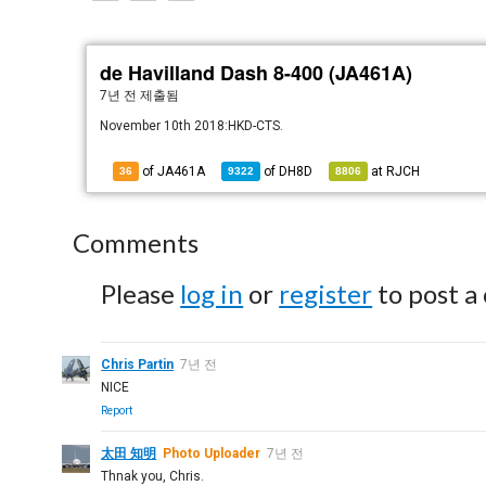
de Havilland Dash 8-400 (JA461A)
7년 전
제출됨
November 10th 2018:HKD-CTS.
of JA461A
of
DH8D
at
RJCH
36
9322
8806
Comments
Please
log in
or
register
to post a
Chris Partin
7년 전
NICE
Report
太田 知明
Photo Uploader
7년 전
Thnak you, Chris.