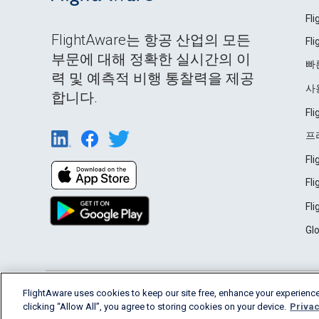
Fl
FlightAware는 항공 산업의 모든
Fl
부문에 대해 정확한 실시간의 이
빠
력 및 예측적 비행 통찰력을 제공
사
합니다.
Fl
프
Fl
Fl
Fl
Gl
English (USA)
FlightAware uses cookies to keep our site free, enhance your experience
2026 FlightAware
Terms of Use
Privacy
clicking “Allow All”, you agree to storing cookies on your device.
Privac