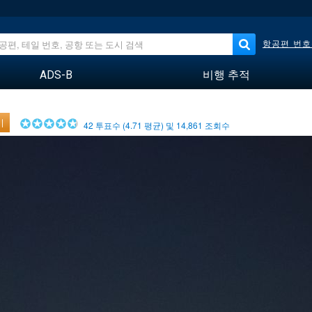
항공편 번호
ADS-B
비행 추적
기
42
투표수 (
4.71
평균) 및
14,861
조회수