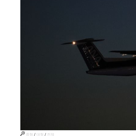
중형
/
대형
/
전체