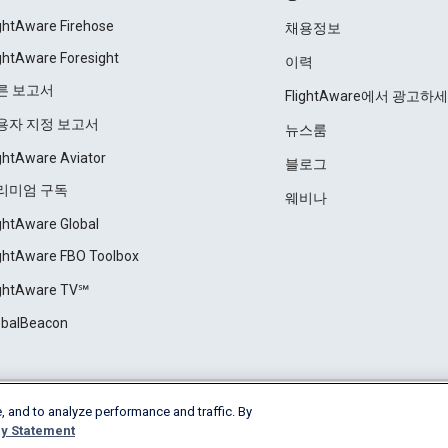
ightAware Firehose
채용정보
ightAware Foresight
이력
른 보고서
FlightAware에서 광고하
용자 지정 보고서
뉴스룸
ightAware Aviator
블로그
리미엄 구독
웨비나
ightAware Global
ightAware FBO Toolbox
ightAware TV℠
obalBeacon
, and to analyze performance and traffic. By
Cookie Settings
y Statement