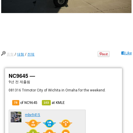
Like
중형
/
대형
/
전체
NC9645 —
9년 전
제출됨
081316 Trimotor City of Wichita in Omaha for the weekend.
of NC9645
at
KMLE
78
103
mbv9415