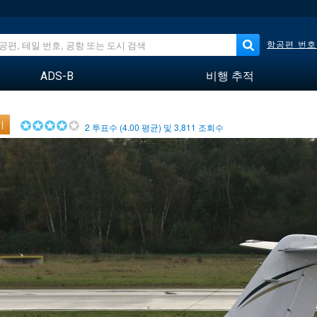
항공편 번호
ADS-B
비행 추적
기
2
투표수 (
4.00
평균) 및
3,811
조회수