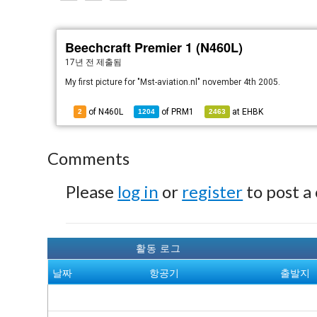
Beechcraft Premier 1 (N460L)
17년 전
제출됨
My first picture for "Mst-aviation.nl" november 4th 2005.
of N460L
of
PRM1
at
EHBK
2
1204
2463
Comments
Please
log in
or
register
to post a
활동 로그
날짜
항공기
출발지