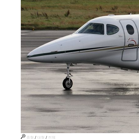
중형
/
대형
/
전체