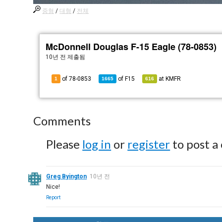
중형
/
대형
/
전체
McDonnell Douglas F-15 Eagle (78-0853)
10년 전
제출됨
of 78-0853
of
F15
at
KMFR
1
1665
616
Comments
Please
log in
or
register
to post a
Greg Byington
10년 전
Nice!
Report