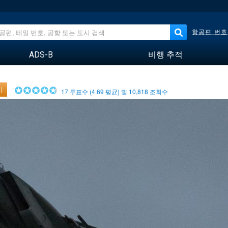
항공편 번호
ADS-B
비행 추적
기
17
투표수 (
4.69
평균) 및
10,818
조회수