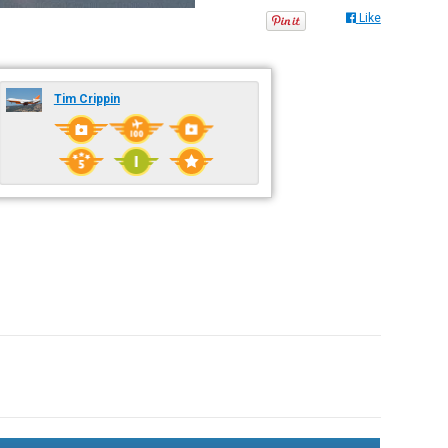
Like
Tim Crippin