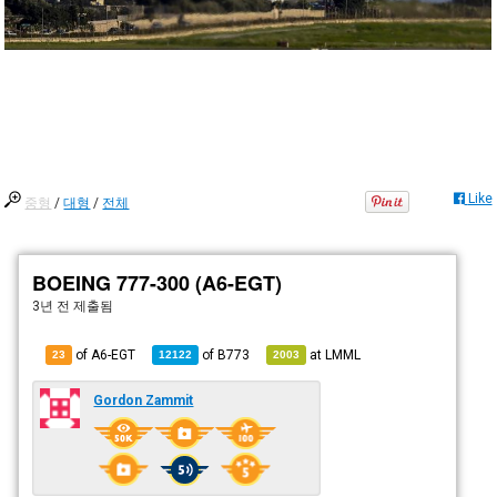
Like
중형
/
대형
/
전체
BOEING 777-300 (A6-EGT)
3년 전
제출됨
of A6-EGT
of
B773
at
LMML
23
12122
2003
Gordon Zammit