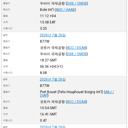
두바이 국제공항
(
DXB / OMDB
)
출발지
Bole Int'l
(
ADD / HAAB
)
행선지
11:12
+04
출발
13:38
EAT
도착
3:25
비행시간
2026년 7월 26일
날짜
B77W
항공기
코토카 국제공항
(
ACC / DGAA
)
출발지
두바이 국제공항
(
DXB / OMDB
)
행선지
18:27
GMT
출발
06:36
+04
(+1)
도착
8:08
비행시간
2026년 7월 26일
날짜
B77W
항공기
Port Bouet (Felix Houphouet Boigny Int'l)
(
ABJ /
출발지
DIAP
)
코토카 국제공항
(
ACC / DGAA
)
행선지
15:54
GMT
출발
16:41
GMT
도착
0:47
비행시간
2026년 7월 26일
날짜