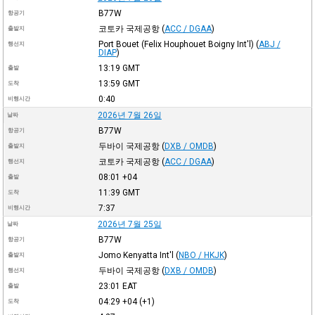
B77W
항공기
코토카 국제공항
(
ACC / DGAA
)
출발지
Port Bouet (Felix Houphouet Boigny Int'l)
(
ABJ /
행선지
DIAP
)
13:19
GMT
출발
13:59
GMT
도착
0:40
비행시간
2026년 7월 26일
날짜
B77W
항공기
두바이 국제공항
(
DXB / OMDB
)
출발지
코토카 국제공항
(
ACC / DGAA
)
행선지
08:01
+04
출발
11:39
GMT
도착
7:37
비행시간
2026년 7월 25일
날짜
B77W
항공기
Jomo Kenyatta Int'l
(
NBO / HKJK
)
출발지
두바이 국제공항
(
DXB / OMDB
)
행선지
23:01
EAT
출발
04:29
+04
(+1)
도착