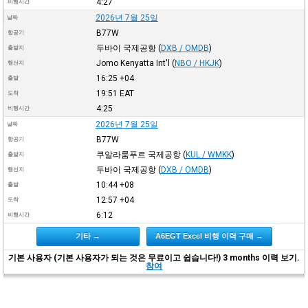
4:27
비행시간
2026년 7월 25일
날짜
B77W
항공기
두바이 국제공항
(
DXB / OMDB
)
출발지
Jomo Kenyatta Int'l
(
NBO / HKJK
)
행선지
16:25
+04
출발
19:51
EAT
도착
4:25
비행시간
2026년 7월 25일
날짜
B77W
항공기
쿠알라룸푸르 국제공항
(
KUL / WMKK
)
출발지
두바이 국제공항
(
DXB / OMDB
)
행선지
10:44
+08
출발
12:57
+04
도착
6:12
비행시간
기타 →
A6EGT Excel 비행 이력 구매 →
기본 사용자 (기본 사용자가 되는 것은 무료이고 쉽습니다!) 3 months 이력 보기.
참여