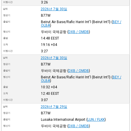
3:26
비행시간
2026년 7월 30일
날짜
B77W
항공기
Beirut Air Base/Rafic Hariri Int'l (Beirut Int'l)
(
BEY /
출발지
OLBA
)
두바이 국제공항
(
DXB / OMDB
)
행선지
14:48
EEST
출발
19:16
+04
도착
3:27
비행시간
2026년 7월 30일
날짜
B77W
항공기
두바이 국제공항
(
DXB / OMDB
)
출발지
Beirut Air Base/Rafic Hariri Int'l (Beirut Int'l)
(
BEY /
행선지
OLBA
)
10:32
+04
출발
12:40
EEST
도착
3:07
비행시간
2026년 7월 29일
날짜
B77W
항공기
Lusaka International Airport
(
LUN / FLKK
)
출발지
두바이 국제공항
(
DXB / OMDB
)
행선지