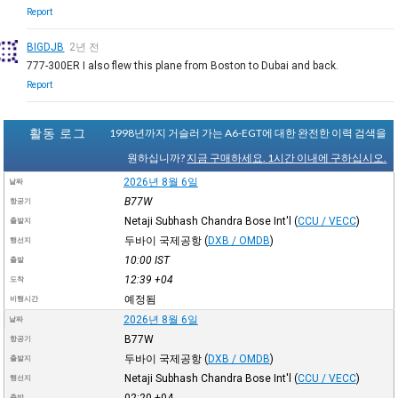
Report
BIGDJB
2년 전
777-300ER I also flew this plane from Boston to Dubai and back.
Report
활동 로그
1998년까지 거슬러 가는 A6-EGT에 대한 완전한 이력 검색을
원하십니까?
지금 구매하세요. 1시간 이내에 구하십시오.
2026년 8월 6일
날짜
B77W
항공기
Netaji Subhash Chandra Bose Int'l
(
CCU / VECC
)
출발지
두바이 국제공항
(
DXB / OMDB
)
행선지
10:00
IST
출발
12:39
+04
도착
예정됨
비행시간
2026년 8월 6일
날짜
B77W
항공기
두바이 국제공항
(
DXB / OMDB
)
출발지
Netaji Subhash Chandra Bose Int'l
(
CCU / VECC
)
행선지
02:20
+04
출발