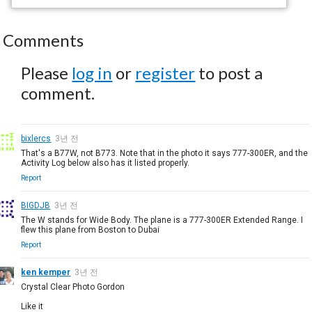
Comments
Please
log in
or
register
to post a
comment.
bixlercs
3년 전
That's a B77W, not B773. Note that in the photo it says 777-300ER, and the
Activity Log below also has it listed properly.
Report
BIGDJB
3년 전
The W stands for Wide Body. The plane is a 777-300ER Extended Range. I
flew this plane from Boston to Dubai
Report
ken kemper
3년 전
Crystal Clear Photo Gordon
Like it