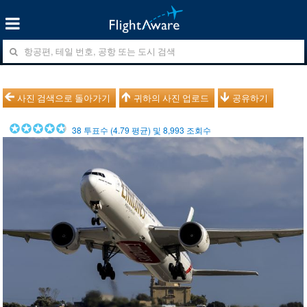
사진 검색으로 돌아가기
귀하의 사진 업로드
공유하기
38
투표수 (
4.79
평균) 및
8,993
조회수