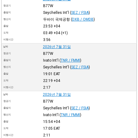
B77W
항공기
Seychelles Int'l
(
SEZ / FSIA
)
출발지
두바이 국제공항
(
DXB / OMDB
)
행선지
23:53
+04
출발
03:49
+04
(+1)
도착
3:56
비행시간
2026년 7월 31일
날짜
B77W
항공기
Ivato Int'l
(
TNR / FMMI
)
출발지
Seychelles Int'l
(
SEZ / FSIA
)
행선지
19:01
EAT
출발
22:19
+04
도착
2:17
비행시간
2026년 7월 31일
날짜
B77W
항공기
Seychelles Int'l
(
SEZ / FSIA
)
출발지
Ivato Int'l
(
TNR / FMMI
)
행선지
15:54
+04
출발
17:05
EAT
도착
2:11
비행시간