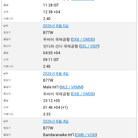
11:28
IST
출발
12:38
+04
도착
2:40
비행시간
2026년 8월 5일
날짜
B77W
항공기
두바이 국제공항
(
DXB / OMDB
)
출발지
인디라 간디 국제공항
(
DEL / VIDP
)
행선지
04:55
+04
출발
09:11
IST
도착
2:45
비행시간
2026년 8월 4일
날짜
B77W
항공기
Male Int'l
(
MLE / VRMM
)
출발지
두바이 국제공항
(
DXB / OMDB
)
행선지
23:12
+05
출발
01:46
+04
(+1)
도착
3:33
비행시간
2026년 8월 4일
날짜
B77W
항공기
Bandaranaike Int'l
(
CMB / VCBI
)
출발지