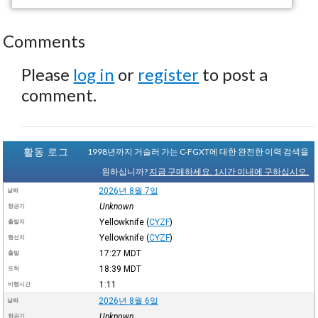
Comments
Please
log in
or
register
to post a
comment.
활동 로그
1998년까지 거슬러 가는 C-FGXT에 대한 완전한 이력 검색을
원하십니까?
지금 구매하세요. 1시간 이내에 구하십시오.
2026년 8월 7일
날짜
Unknown
항공기
Yellowknife
(
CYZF
)
출발지
Yellowknife
(
CYZF
)
행선지
17:27
MDT
출발
18:39
MDT
도착
1:11
비행시간
2026년 8월 6일
날짜
Unknown
항공기