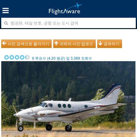
사진 검색으로 돌아가기
귀하의 사진 업로드
공유하기
6
투표수 (
4.20
평균) 및
3,389
조회수