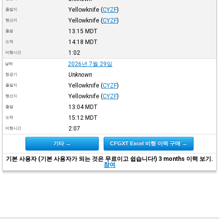
Yellowknife
(
CYZF
)
출발지
Yellowknife
(
CYZF
)
행선지
13:15
MDT
출발
14:18
MDT
도착
1:02
비행시간
2026년 7월 29일
날짜
Unknown
항공기
Yellowknife
(
CYZF
)
출발지
Yellowknife
(
CYZF
)
행선지
13:04
MDT
출발
15:12
MDT
도착
2:07
비행시간
기타 →
CFGXT Excel 비행 이력 구매 →
기본 사용자 (기본 사용자가 되는 것은 무료이고 쉽습니다!) 3 months 이력 보기.
참여