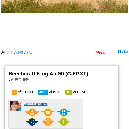
Like
중형
/
대형
/
전체
Beechcraft King Air 90 (C-FGXT)
8년 전
제출됨
of C-FGXT
of
BE9L
at
CZNL
6
4227
98
Jesse Adams