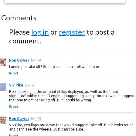
Comments
Please
log in
or
register
to post a
comment.
Ron Carver
6년 전
Landing or take-off? Great pic but i can't tell which one.
Report
Viv Pike
6년 전
Ron - Looking at the amount of flap deployed, as well as the "heat
signature" within the left engine (suggesting plenty thrust) I would suggest
that she might be taking off. But I could be wrong.
Report
Ron Carver
6년 전
Viv Pike, yes flaps are down that would suggest take-off. But it looks rough
and can't see the wheels. Just can't be sure.
Report