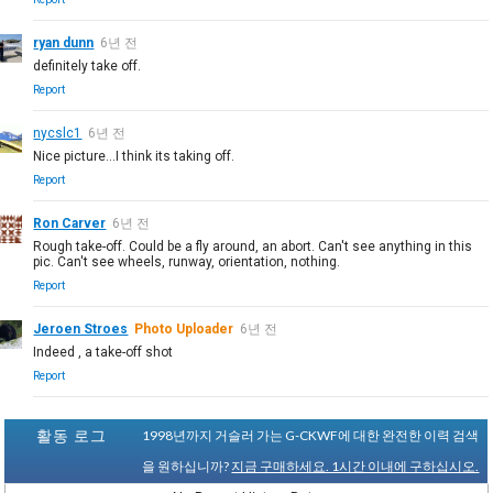
ryan dunn
6년 전
definitely take off.
Report
nycslc1
6년 전
Nice picture...I think its taking off.
Report
Ron Carver
6년 전
Rough take-off. Could be a fly around, an abort. Can't see anything in this
pic. Can't see wheels, runway, orientation, nothing.
Report
Jeroen Stroes
Photo Uploader
6년 전
Indeed , a take-off shot
Report
활동 로그
1998년까지 거슬러 가는 G-CKWF에 대한 완전한 이력 검색
을 원하십니까?
지금 구매하세요. 1시간 이내에 구하십시오.