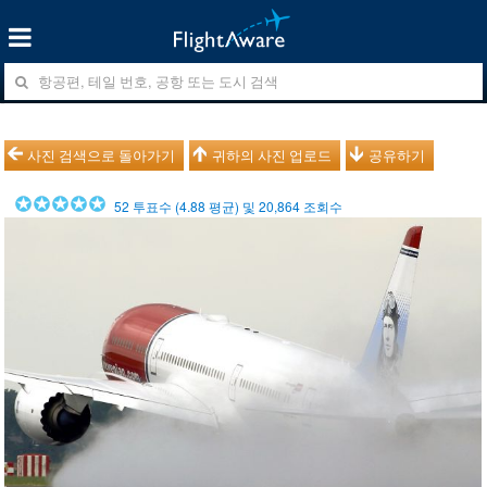
사진 검색으로 돌아가기
귀하의 사진 업로드
공유하기
52
투표수 (
4.88
평균) 및
20,864
조회수