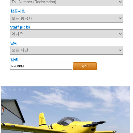
항공사명
Staff picks
날짜
검색
시작!